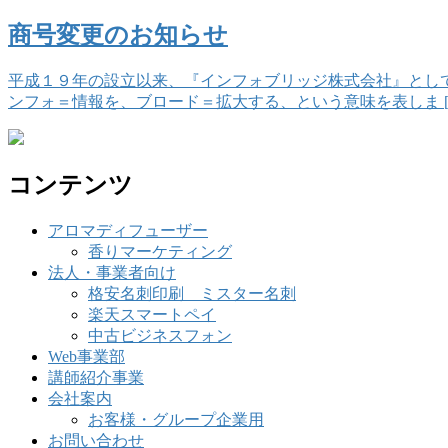
商号変更のお知らせ
平成１９年の設立以来、『インフォブリッジ株式会社』とし
ンフォ＝情報を、ブロード＝拡大する、という意味を表しま [
コンテンツ
アロマディフューザー
香りマーケティング
法人・事業者向け
格安名刺印刷 ミスター名刺
楽天スマートペイ
中古ビジネスフォン
Web事業部
講師紹介事業
会社案内
お客様・グループ企業用
お問い合わせ