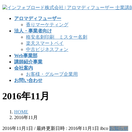
コ
ナ
ン
ビ
アロマディフューザー
テ
ゲ
香りマーケティング
ン
ー
法人・事業者向け
ツ
シ
格安名刺印刷 ミスター名刺
へ
ョ
楽天スマートペイ
ス
ン
中古ビジネスフォン
キ
に
Web事業部
ッ
移
講師紹介事業
プ
動
会社案内
お客様・グループ企業用
お問い合わせ
2016年11月
HOME
2016年11月
2016年11月1日
/ 最終更新日時 :
2016年11月1日
ibco
お知らせ