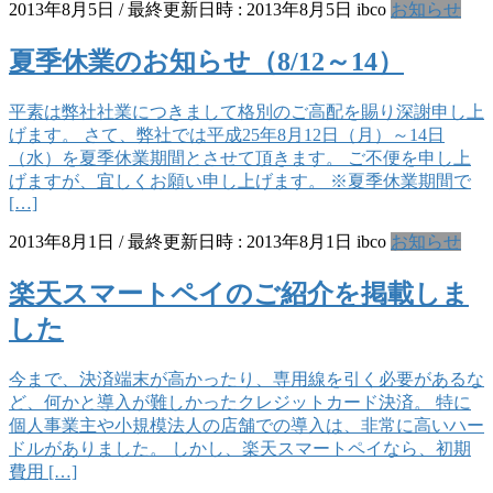
2013年8月5日
/ 最終更新日時 :
2013年8月5日
ibco
お知らせ
夏季休業のお知らせ（8/12～14）
平素は弊社社業につきまして格別のご高配を賜り深謝申し上
げます。 さて、弊社では平成25年8月12日（月）～14日
（水）を夏季休業期間とさせて頂きます。 ご不便を申し上
げますが、宜しくお願い申し上げます。 ※夏季休業期間で
[…]
2013年8月1日
/ 最終更新日時 :
2013年8月1日
ibco
お知らせ
楽天スマートペイのご紹介を掲載しま
した
今まで、決済端末が高かったり、専用線を引く必要があるな
ど、何かと導入が難しかったクレジットカード決済。 特に
個人事業主や小規模法人の店舗での導入は、非常に高いハー
ドルがありました。 しかし、楽天スマートペイなら、初期
費用 […]