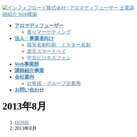
コ
ナ
ン
ビ
テ
ゲ
アロマディフューザー
ン
ー
香りマーケティング
ツ
シ
法人・事業者向け
へ
ョ
格安名刺印刷 ミスター名刺
ス
ン
楽天スマートペイ
キ
に
中古ビジネスフォン
ッ
移
Web事業部
プ
動
講師紹介事業
会社案内
お客様・グループ企業用
お問い合わせ
2013年8月
HOME
2013年8月