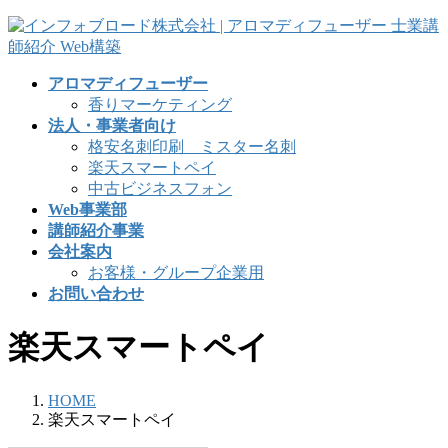
コ
ナ
ン
ビ
テ
ゲ
アロマディフューザー
ン
ー
香りマーケティング
ツ
シ
法人・事業者向け
へ
ョ
格安名刺印刷 ミスター名刺
ス
ン
楽天スマートペイ
キ
に
中古ビジネスフォン
ッ
移
Web事業部
プ
動
講師紹介事業
会社案内
お客様・グループ企業用
お問い合わせ
楽天スマートペイ
HOME
楽天スマートペイ